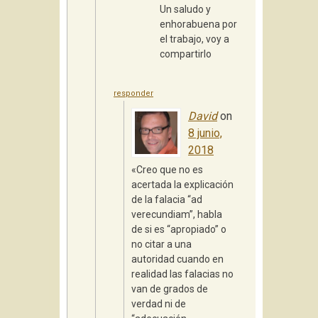
Un saludo y
enhorabuena por
el trabajo, voy a
compartirlo
responder
David
on
8 junio,
2018
«Creo que no es
acertada la explicación
de la falacia “ad
verecundiam”, habla
de si es “apropiado” o
no citar a una
autoridad cuando en
realidad las falacias no
van de grados de
verdad ni de