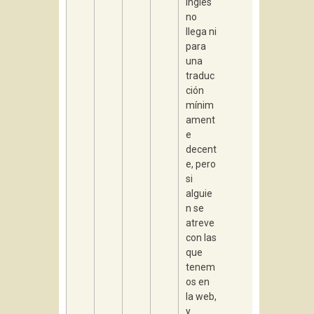
inglés
no
llega ni
para
una
traduc
ción
mínim
ament
e
decent
e, pero
si
alguie
n se
atreve
con las
que
tenem
os en
la web,
y