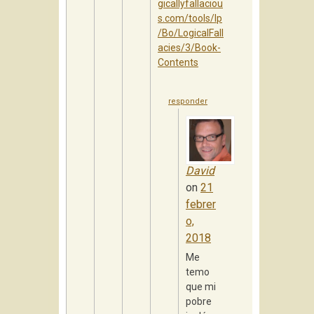
gicallyfallaciou
s.com/tools/lp
/Bo/LogicalFall
acies/3/Book-
Contents
responder
David
on
21
febrer
o,
2018
Me
temo
que mi
pobre