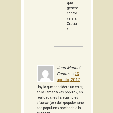
que
genere
contro
versia.
Gracia
s¡
Juan Manuel
Castro
on
23
agosto, 2017
Hay lo que considero un error,
en la llamada «ex populo», en
realidad si es falacia no es
«fuera» (ex) del «populo» sino
«ad populum» apelando a la