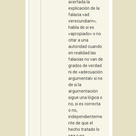
acertada la
explicación de la
falacia «ad
verecundiam»,
habla de si es
«apropiado» o no
citar a una
autoridad cuando
en realidad las
falacias no van de
grados de verdad
ni de «adecuación
argumental» si no
de si la
argumentación
sigue una lógica o
no, si es correcta
o no,
independienteme
nte de que el
hecho tratado lo
sea o no.