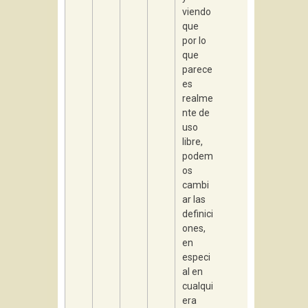
viendo
que
por lo
que
parece
es
realme
nte de
uso
libre,
podem
os
cambi
ar las
definici
ones,
en
especi
al en
cualqui
era