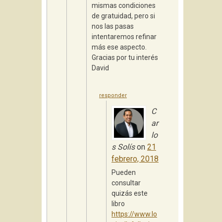
mismas condiciones
de gratuidad, pero si
nos las pasas
intentaremos refinar
más ese aspecto.
Gracias por tu interés
David
responder
C
ar
lo
s Solís
on
21
febrero, 2018
Pueden
consultar
quizás este
libro
https://www.lo