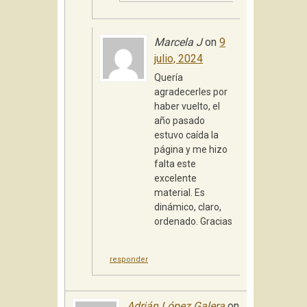
Marcela J
on
9
julio, 2024
Quería
agradecerles por
haber vuelto, el
año pasado
estuvo caída la
página y me hizo
falta este
excelente
material. Es
dinámico, claro,
ordenado. Gracias
responder
Adrián López Galera
on