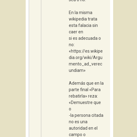
En la misma
wikipedia trata
esta falacia sin
caer en
si es adecuada o
no:
«https://es.wikipe
dia.org/wiki/Argu
mento_ad_verec
undiam»
Además que en la
parte final «Para
rebatirla» reza:
«Demuestre que
o
-la persona citada
no es una
autoridad en el
campo o