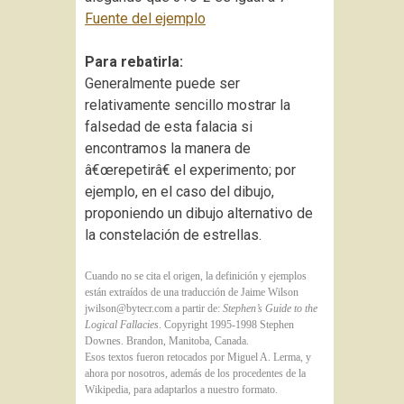
Fuente del ejemplo
Para rebatirla:
Generalmente puede ser
relativamente sencillo mostrar la
falsedad de esta falacia si
encontramos la manera de
â€œrepetirâ€ el experimento; por
ejemplo, en el caso del dibujo,
proponiendo un dibujo alternativo de
la constelación de estrellas.
Cuando no se cita el origen, la definición y ejemplos
están extraídos de una traducción de Jaime Wilson
jwilson@bytecr.com
a partir de:
Stephen’s Guide to the
Logical Fallacies
. Copyright 1995-1998 Stephen
Downes. Brandon, Manitoba, Canada.
Esos textos fueron retocados por Miguel A. Lerma, y
ahora por nosotros, además de los procedentes de la
Wikipedia, para adaptarlos a nuestro formato.