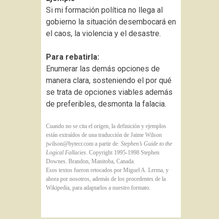
Si mi formación política no llega al
gobierno la situación desembocará en
el caos, la violencia y el desastre.
Para rebatirla:
Enumerar las demás opciones de
manera clara, sosteniendo el por qué
se trata de opciones viables además
de preferibles, desmonta la falacia.
Cuando no se cita el origen, la definición y ejemplos
están extraídos de una traducción de Jaime Wilson
jwilson@bytecr.com
a partir de:
Stephen’s Guide to the
Logical Fallacies
. Copyright 1995-1998 Stephen
Downes. Brandon, Manitoba, Canada.
Esos textos fueron retocados por Miguel A. Lerma, y
ahora por nosotros, además de los procedentes de la
Wikipedia, para adaptarlos a nuestro formato.