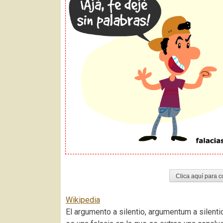
Clica aquí para c
Wikipedia
El argumento a silentio, argumentum a silent