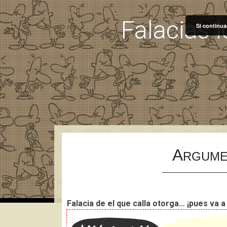
"
"
Falacias 
Si continua
A
RGUME
Falacia de el que calla otorga… ¡pues va a