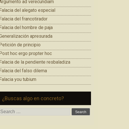
Argumento ad verecundiam
Falacia del alegato especial
Falacia del francotirador
Falacia del hombre de paja
Generalización apresurada
Petición de principio
Post hoc ergo propter hoc
Falacia de la pendiente resbaladiza
Falacia del falso dilema
Falacia you tubium
¿Buscas algo en concreto?
Search
for: