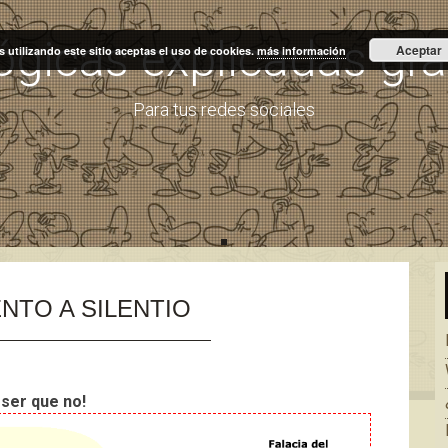
lógicas explicadas gr
Aceptar
s utilizando este sitio aceptas el uso de cookies.
más información
Para tus redes sociales
Skip
to
NTO A SILENTIO
content
 ser que no!