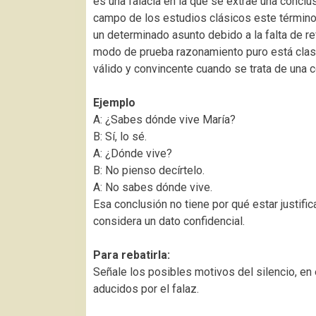
es una falacia en la que se extrae una conclu
campo de los estudios clásicos este término 
un determinado asunto debido a la falta de 
modo de prueba razonamiento puro está clasif
válido y convincente cuando se trata de una c
Ejemplo
A: ¿Sabes dónde vive María?
B: Sí, lo sé.
A: ¿Dónde vive?
B: No pienso decírtelo.
A: No sabes dónde vive.
Esa conclusión no tiene por qué estar justifi
considera un dato confidencial.
Para rebatirla:
Señale los posibles motivos del silencio, en
aducidos por el falaz.